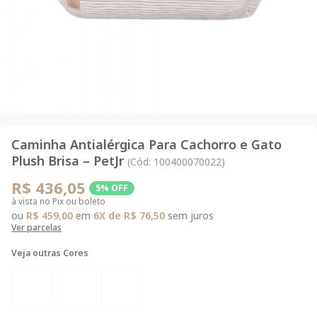
JAQUETA
GALGOS
PIJAMA
MOLETOM
Caminha Antialérgica Para Cachorro e Gato
Plush Brisa – PetJr
(Cód: 100400070022)
VER TUDO
R$ 436,05
5% OFF
à vista no Pix ou boleto
ou
R$ 459,00
em
6X de R$ 76,50
sem juros
Ver parcelas
Veja outras Cores