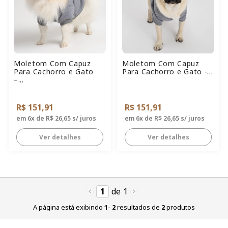
JAQUETA
GALGOS
Moletom Com Capuz
Moletom Com Capuz
PIJAMA
Para Cachorro e Gato
Para Cachorro e Gato -...
–...
MOLETOM
R$ 151,91
R$ 151,91
em 6x de R$ 26,65 s/ juros
em 6x de R$ 26,65 s/ juros
VER TUDO
Ver detalhes
Ver detalhes
1
de
1
A página está exibindo
1
-
2
resultados de
2
produtos